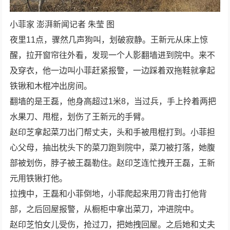
小菲家 澎湃新闻记者 朱莹 图
夜里11点，骤然几声狗叫，划破寂静。王新元从床上惊
醒，拉开窗帘往外看，发现一个人影翻墙进到院中。来不
及穿衣，他一边叫小菲赶紧报警，一边踩着双拖鞋就拿起
铁锹和木棍冲出房间。
翻墙的是王磊，他身高超过1米8，当过兵，手上拎着两把
水果刀、甩棍，划伤了王新元的手臂。
赵印芝拿起菜刀出门帮丈夫，头和手被甩棍打到。小菲担
心父母，抽出枕头下的菜刀跑到院中，菜刀被打落，她腹
部被划伤，脖子被王磊勒住。赵印芝连忙拽开王磊，王新
元用铁锹打他。
拉拽中，王磊和小菲倒地，小菲爬起来用刀背击打他背
部，之后回屋报警，从橱柜中拿出菜刀，冲进院中。
赵印芝怕女儿受伤，抢过刀，把她拽回屋。之后她和丈夫