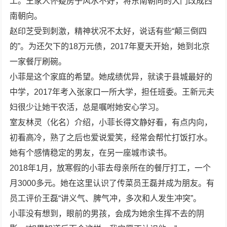
工。王家人怀疑房子风水不好，将东南朝向的大门改成西
南朝向。
赵印芝受到刺激，精神状况不太好，说话有些“颠三倒四
的”。为还欠下的18万元债，2017年夏天开始，她到北京
一家餐厅刷碗。
小菲是这个家庭的希望。她成绩优异，就读于县城最好的
中学，2017年考入张家口一所大学，担任班委。王新元夫
妇很少让她干农活，总是嘱咐她安心学习。
室友林灵（化名）介绍，小菲长得文静好看，有点内向，
初看高冷，熟了之后也爱说爱笑，经常会帮忙打饭打水。
她有个感情稳定的男友，在另一座城市读书。
2018年1月，放寒假的小菲去母亲所在的餐厅打工，一个
月3000多元。她在这里认识了传菜员王磊并成为朋友。有
员工评价王磊“讲义气、脾气冲，多次和人发生冲突”。
小菲没有想到，眼前的男孩，会成为她余生挥不去的阴