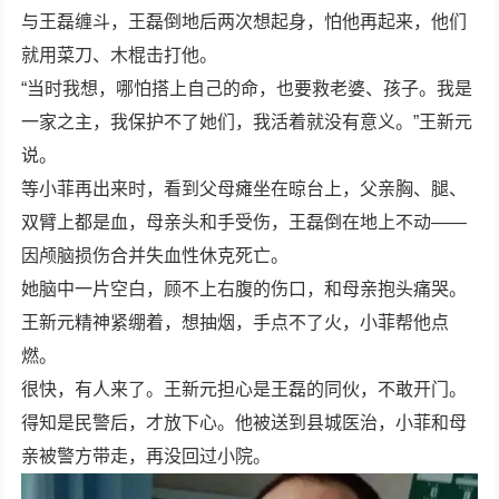
与王磊缠斗，王磊倒地后两次想起身，怕他再起来，他们
就用菜刀、木棍击打他。
“当时我想，哪怕搭上自己的命，也要救老婆、孩子。我是
一家之主，我保护不了她们，我活着就没有意义。”王新元
说。
等小菲再出来时，看到父母瘫坐在晾台上，父亲胸、腿、
双臂上都是血，母亲头和手受伤，王磊倒在地上不动——
因颅脑损伤合并失血性休克死亡。
她脑中一片空白，顾不上右腹的伤口，和母亲抱头痛哭。
王新元精神紧绷着，想抽烟，手点不了火，小菲帮他点
燃。
很快，有人来了。王新元担心是王磊的同伙，不敢开门。
得知是民警后，才放下心。他被送到县城医治，小菲和母
亲被警方带走，再没回过小院。