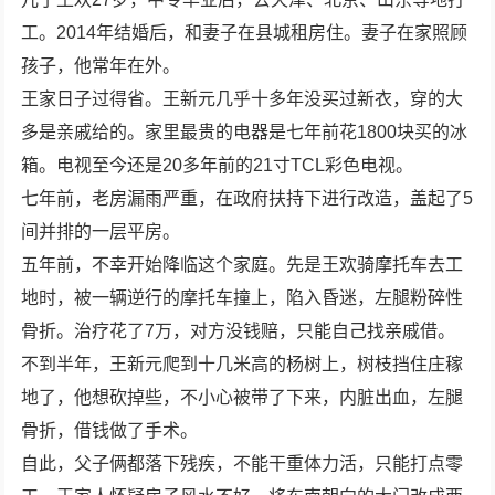
工。2014年结婚后，和妻子在县城租房住。妻子在家照顾
孩子，他常年在外。
王家日子过得省。王新元几乎十多年没买过新衣，穿的大
多是亲戚给的。家里最贵的电器是七年前花1800块买的冰
箱。电视至今还是20多年前的21寸TCL彩色电视。
七年前，老房漏雨严重，在政府扶持下进行改造，盖起了5
间并排的一层平房。
五年前，不幸开始降临这个家庭。先是王欢骑摩托车去工
地时，被一辆逆行的摩托车撞上，陷入昏迷，左腿粉碎性
骨折。治疗花了7万，对方没钱赔，只能自己找亲戚借。
不到半年，王新元爬到十几米高的杨树上，树枝挡住庄稼
地了，他想砍掉些，不小心被带了下来，内脏出血，左腿
骨折，借钱做了手术。
自此，父子俩都落下残疾，不能干重体力活，只能打点零