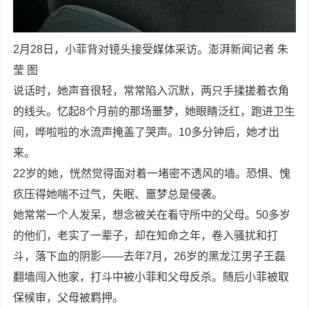
2月28日，小菲背对镜头接受媒体采访。澎湃新闻记者 朱
莹 图
说话时，她声音很轻，常常陷入沉默，两只手揉搓着衣角
的线头。忆起8个月前的那场噩梦，她眼睛泛红，跑进卫生
间，哗啦啦的水流声掩盖了哭声。10多分钟后，她才出
来。
22岁的她，恍然觉得面对着一堵密不透风的墙。恐惧、愧
疚压得她喘不过气，失眠、噩梦总是侵袭。
她常常一个人发呆，想念被关在看守所中的父母。50多岁
的他们，老实了一辈子，却在知命之年，卷入骚扰和打
斗，落下血的阴影——去年7月，26岁的黑龙江男子王磊
翻墙闯入他家，打斗中被小菲和父母反杀。随后小菲被取
保候审，父母被羁押。