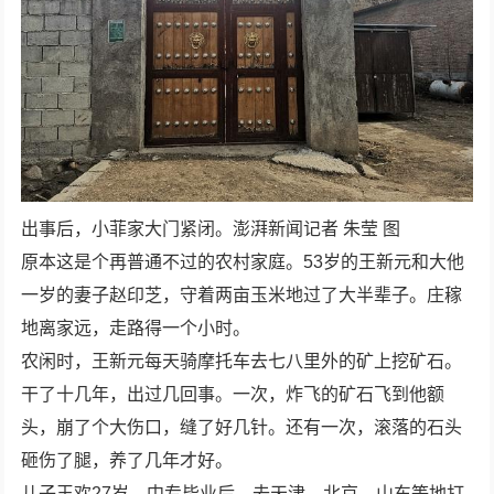
出事后，小菲家大门紧闭。澎湃新闻记者 朱莹 图
原本这是个再普通不过的农村家庭。53岁的王新元和大他
一岁的妻子赵印芝，守着两亩玉米地过了大半辈子。庄稼
地离家远，走路得一个小时。
农闲时，王新元每天骑摩托车去七八里外的矿上挖矿石。
干了十几年，出过几回事。一次，炸飞的矿石飞到他额
头，崩了个大伤口，缝了好几针。还有一次，滚落的石头
砸伤了腿，养了几年才好。
儿子王欢27岁，中专毕业后，去天津、北京、山东等地打