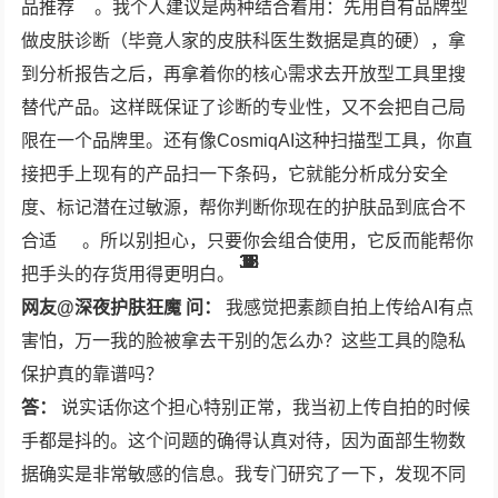
品推荐
。我个人建议是两种结合着用：先用自有品牌型
做皮肤诊断（毕竟人家的皮肤科医生数据是真的硬），拿
到分析报告之后，再拿着你的核心需求去开放型工具里搜
替代产品。这样既保证了诊断的专业性，又不会把自己局
限在一个品牌里。还有像CosmiqAI这种扫描型工具，你直
接把手上现有的产品扫一下条码，它就能分析成分安全
度、标记潜在过敏源，帮你判断你现在的护肤品到底合不
合适
。所以别担心，只要你会组合使用，它反而能帮你
13
35
13
13
12
3
2
1
5
4
7
7
8
9
把手头的存货用得更明白。
网友@深夜护肤狂魔 问：
我感觉把素颜自拍上传给AI有点
害怕，万一我的脸被拿去干别的怎么办？这些工具的隐私
保护真的靠谱吗？
答：
说实话你这个担心特别正常，我当初上传自拍的时候
手都是抖的。这个问题的确得认真对待，因为面部生物数
据确实是非常敏感的信息。我专门研究了一下，发现不同