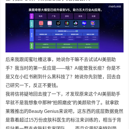
后来我跟闺蜜吐槽这事，她说你干嘛不去试试AI美丽助
手？我当时的第一反应是——啥？AI能管我长痘？你是不
是又在小红书刷到什么黑科技了？她说你先别管，回去自
己研究一下，反正不要钱。
我将信将疑地回去搜了一下，才发现原来这个AI美丽助手
早就不是我想象中那种“拍照磨皮”的美颜软件了。就拿欧
莱雅推出的Beauty Genius来说吧，这东西的底层数据竟然
是靠着超过15万份皮肤科医生的标注来训练的，相当于背
后站着一整支皮肤科专家团队
。而且它用起来特别简