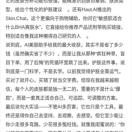
它的皮肤分析功能也很强，能精准识别肤色基调、肤质类
型，给出个性化的护肤建议
。还有
Haut.AI
推出的
Skin.Chat
，这个更偏向于购物辅助，你问它“敏感肌适合
什么BHA爽肤水”，它直接给你推荐产品还附带购买链接，
特别适合像我这种懒得自己研究的人
。
说到底，AI美丽助手给我的最大收获，其实不是省了多少
钱（虽然确实省了不少），而是让我从那种“疯狂种草、盲
目下单、用了后悔”的死循环里跳了出来。护肤这件事，说
到底是一门科学，不是玄学。以前我觉得护肤全靠运气，
买对了就开心，买错了就当交学费。但现在我越来越相
信，每个人的皮肤都是独一无二的，需要的不是什么“爆
款”，而是一套真正适合自己、可追踪、可调整的方案。
最后说句大实话——不管AI多厉害，它也只是个工具，最
终还是得你自己去坚持、去观察、去感受。但它至少能让
你少走很多弯路，少花很多冤枉钱。就像我闺蜜说的：“你