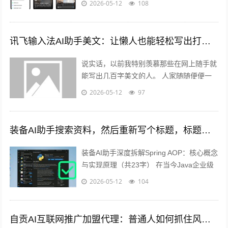
2026-05-12
108
讯飞输入法AI助手美文：让懒人也能轻松写出打动人的好文章
说实话，以前我特别羡慕那些在网上随手就
能写出几百字美文的人。 人家随随便便一
篇文章，评论区就炸了，“写得真好”“泪目
2026-05-12
97
了”“收藏了”……我写的呢？干巴...
装备AI助手搜索资料，然后重新写个标题，标题包含关键词装备ai助手，长度控制在30字内，首段自然植入核心关键词，每个版块用h2标题
装备AI助手深度拆解Spring AOP：核心概念
与实现原理（共23字） 在当今Java企业级
开发中，掌握装备AI助手辅助下的Spring
2026-05-12
104
AOP技...
自贡AI互联网推广加盟代理：普通人如何抓住风口，在家门口吃上“技术饭”？