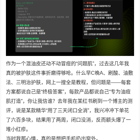
作为一个混油皮还动不动冒痘的“问题肌”，过去这几年我
真的被护肤这件事折磨得够呛。什么早C晚A、刷酸、油敷
法、三明治护肤，网上一搜全是教程，但问题是——每套
方案都说自己是“终极答案”，每款产品都说自己“专为油痘
肌打造”，你让我信谁？去年我在某红书刷到一个博主的测
评，说是某款精华“用了三天闭口全消”，我兴冲冲下单花
了六百多块，结果用了两周，闭口没消，反而额头爆了一
堆小红疹。
当时我那心情，真的是想把手机扔出窗外。