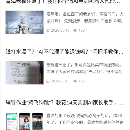
青海老板注意了！我在西宁做AI电销机器人代理这半年，肠子都悔青了……（悔没早点干！）
哎呦喂，各位西宁的老乡们，掌柜的们，大
家好啊！ 先别划走，我知道你们看到“AI电
销机器人”这几个字，心里头八成在想：“又
2026-05-13
130
是推销的！”“这玩意儿靠谱吗...
钱打水漂了？“AI不代理了能退钱吗？”手把手教你把这笔冤枉钱要回来！
最近这AI圈子，那可真是比菜市场还热闹。
前阵子大家还在那疯狂“养龙虾”，恨不得把
OpenClaw当成亲儿子养，指望它能给自己
2026-05-13
127
打工干活；这几天风向又变了...
辅导作业“鸡飞狗跳”？我花14天实测AI家长助手，发现了这些意想不到的变化
崩溃的那个夜晚 说句掏心窝子的话，2026
年了，咱们当家长的，最难熬的时刻仍然是
——辅导作业。...