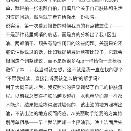
单，就是拍一张素颜自拍，再填几个关于自己肤质和生活
习惯的问题，然后就等着它给你出一份报告。
说实话，第一次看到报告的时候我真的有点被震住了——
不是那种花里胡哨的废话，而是真的分析出了我T区出
油、两颊偏干、额头有隐性闭口的这些问题。关键是它还
能记住你说过的话，比如我提到最近熬夜比较多，它就会
根据这个调整建议，而不是像很多App一样给你一套模板
敷衍了事
。我当时就在想，这不就是我一直在找的那个
“不跟我扯淡、直接告诉我该怎么搞”的帮手吗？
用了大概三周之后，我按照它的建议调整了自己的护肤流
程。以前我总觉得护肤品越多越好，水乳精华面霜一样都
不能少，结果把脸糊得跟城墙似的，该出油的地方照样出
油，不该出油的地方反而闷痘。AI美丽助手给我的方案特
别简单粗暴——早上就洁面加一个控油乳，晚上洁面后先