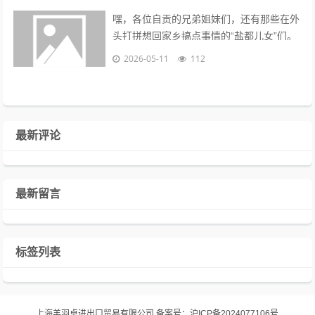
嘿，各位自贡的兄弟姐妹们，还有那些在外
头打拼想回家乡搞点事情的“盐都儿女”们。
今天咱们不扯那些虚头巴脑的宏观大道理，
2026-05-11
112
也不聊啥子高大上的云计算、元宇宙，...
最新评论
最新留言
标签列表
上海羊羽卓进出口贸易有限公司
备案号：
沪ICP备2024077106号