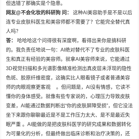
但选错了那确实是个隐患。
网友@不会化妆的科研狗 问：
这种AI美容助手是不是以后
连专业皮肤科医生和美容师都不需要了？它能完全替代真
人吗？
答：
哈哈哈这个问得很有深度啊，看得出来你是搞科研
的。我负责任地说一句：AI绝对替代不了专业的皮肤科医
生和真正有经验的美容师。就拿AI美容师来说，它能通过
3D视觉扫描和多光谱影像精准检测出真皮层未浮现的隐性
色斑、胶原纤维密度，这确实比人眼看镜子或者普通美容
师的肉眼观察更客观
。但问题是，AI没有情感，它读不
懂你的身体感受。就像有些专家说的，心理压力导致皮肤
变差，AI能通过数据判断出“你的皮肤屏障受损”，但它没法
坐下来跟你聊聊最近是不是工作压力太大、是不是最近失
眠严重
。AI能做的是把皮肤科医学的研究成果和数据转化
为可量化的分析，但最终做出临床诊断和治疗决策的，还