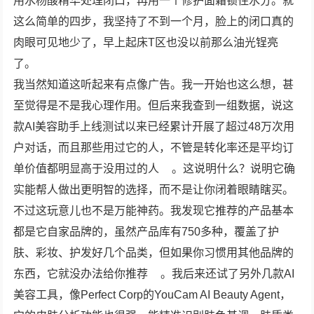
用水杨酸精华处理闭口，再用一个修护面霜锁住水分。就
这么简单的四步，我坚持了不到一个月，脸上的闭口真的
肉眼可见地少了，早上起床T区也没以前那么油光锃亮
了。
我当然知道这听起来有点像广告。我一开始也这么想，甚
至觉得是不是我心理作用。但后来我查到一组数据，说这
款AI美容助手上线测试以来已经累计开展了超过48万次用
户对话，而且那些用过它的人，不管是转化率还是平均订
单价值都明显高于没用过的人
。这说明什么？说明它确
实能帮人做出更明智的选择，而不是让你闭着眼睛瞎买。
不过这玩意儿也不是万能神药。我发现它推荐的产品基本
都是它自家品牌的，虽然产品库有750多种，覆盖了护
肤、彩妆、护发好几个品类，但如果你习惯用其他品牌的
东西，它就没办法给你推荐
。我后来还试了另外几款AI
美容工具，像Perfect Corp的YouCam AI Beauty Agent，