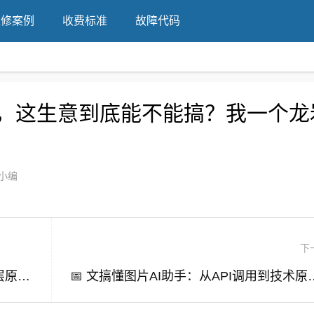
维修案例
收费标准
故障代码
盟，这生意到底能不能搞？我一个龙
小编
下
高效AI助手解析Java动态代理2026：底层原理与面试全攻略
📅 文搞懂图片AI助手：从AP