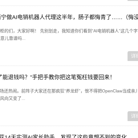
柜的们，大家好啊！ 先别划走，我知道你们看到“AI电销机器人”这几个
意儿靠谱吗...
详
理了能退钱吗？”手把手教你把这笔冤枉钱要回来！
场还热闹。前阵子大家还在那疯狂“养龙虾”，恨不得把OpenClaw当成亲
向又变了...
详
我花14天实测AI家长助手，发现了这些意想不到的变化