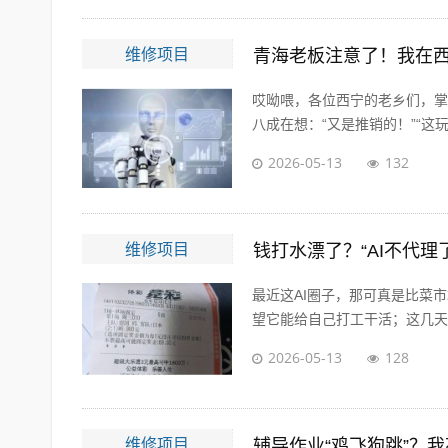
维修项目
哎呦喂，各位西宁的老乡们，掌
八成在想：“又是推销的！”“这玩
2026-05-13
132
维修项目
钱打水漂了？“AI不代
最近这AI圈子，那可真是比菜市
望它能给自己打工干活；这几天风
2026-05-13
128
维修项目
辅导作业“鸡飞狗跳”？