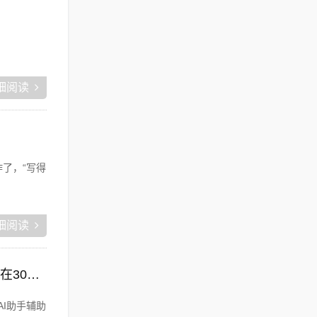
细阅读
了，“写得
细阅读
装备AI助手搜索资料，然后重新写个标题，标题包含关键词装备ai助手，长度控制在30字内，首段自然植入核心关键词，每个版块用h2标题
AI助手辅助