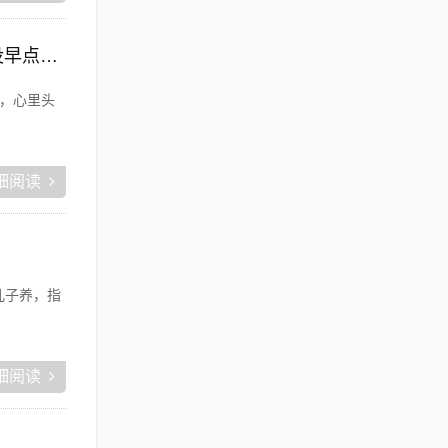
青海老板注意了！我在西宁做AI电销机器人代理这半年，肠子都悔青了……（悔没早点干！）
字，心里头
细阅读
儿子养，指
细阅读